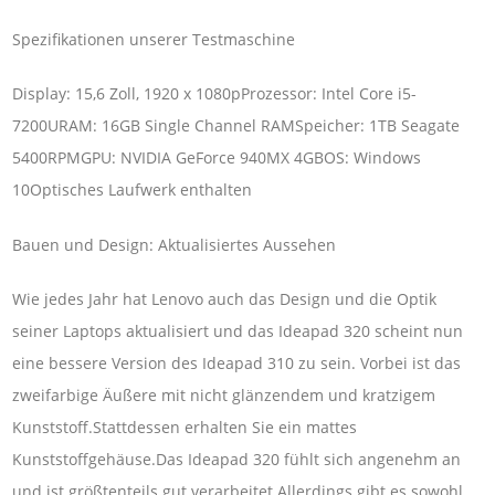
Spezifikationen unserer Testmaschine
Display: 15,6 Zoll, 1920 x 1080pProzessor: Intel Core i5-
7200URAM: 16GB Single Channel RAMSpeicher: 1TB Seagate
5400RPMGPU: NVIDIA GeForce 940MX 4GBOS: Windows
10Optisches Laufwerk enthalten
Bauen und Design: Aktualisiertes Aussehen
Wie jedes Jahr hat Lenovo auch das Design und die Optik
seiner Laptops aktualisiert und das Ideapad 320 scheint nun
eine bessere Version des Ideapad 310 zu sein. Vorbei ist das
zweifarbige Äußere mit nicht glänzendem und kratzigem
Kunststoff.Stattdessen erhalten Sie ein mattes
Kunststoffgehäuse.Das Ideapad 320 fühlt sich angenehm an
und ist größtenteils gut verarbeitet.Allerdings gibt es sowohl