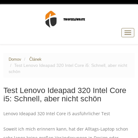
Přep
navig
Domov
Článek
Test Lenovo Ideapad 320 Intel Core i5: Schnell, aber nicht
schön
Test Lenovo Ideapad 320 Intel Core
i5: Schnell, aber nicht schön
Lenovo Ideapad 320 Intel Core i5 ausführlicher Test
Soweit ich mich erinnern kann, hat der Alltags-Laptop schon
sehr lange keine großen Veränderungen in Design oder