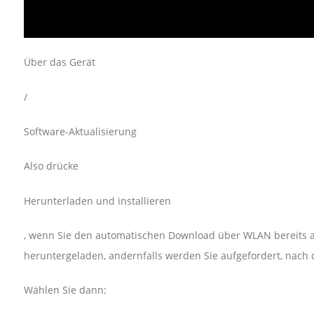
Über das Gerät
/
Software-Aktualisierung
Also drücke
Herunterladen und installieren
, wenn Sie den automatischen Download über WLAN bereits akt
heruntergeladen, andernfalls werden Sie aufgefordert, nach
Wählen Sie dann: