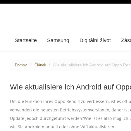
Startseite
Samsung
Digitální život
Zás
Wie aktualisiere ich Android auf Oppo Re
Domov
Článek
Wie aktualisiere ich Android auf Op
Um die Funktion Ihres Oppo Reno 4 zu verbessern, ist es oft u
verwenden die neuesten Betriebssystemversionen, daher ist e
Update jedoch durchgeführt werden?Wie ist es also möglich, 
wie Sie Android manuell oder ohne Wifi aktualisieren.