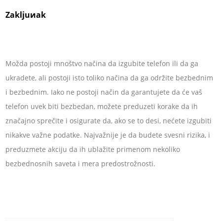
Zakljuиak
Možda postoji mnoštvo načina da izgubite telefon ili da ga
ukradete, ali postoji isto toliko načina da ga održite bezbednim
i bezbednim. Iako ne postoji način da garantujete da će vaš
telefon uvek biti bezbedan, možete preduzeti korake da ih
značajno sprečite i osigurate da, ako se to desi, nećete izgubiti
nikakve važne podatke. Najvažnije je da budete svesni rizika, i
preduzmete akciju da ih ublažite primenom nekoliko
bezbednosnih saveta i mera predostrožnosti.