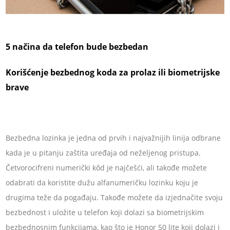
5 načina da telefon bude bezbedan
Korišćenje bezbednog koda za prolaz ili biometrijske
brave
Bezbedna lozinka je jedna od prvih i najvažnijih linija odbrane
kada je u pitanju zaštita uređaja od neželjenog pristupa.
Četvorocifreni numerički kôd je najčešći, ali takođe možete
odabrati da koristite dužu alfanumeričku lozinku koju je
drugima teže da pogađaju. Takođe možete da izjednačite svoju
bezbednost i uložite u telefon koji dolazi sa biometrijskim
bezbednosnim funkcijama, kao što je Honor 50 lite koji dolazi i