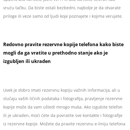
vruću tačku. Da biste ostali bezbedni, najbolje je da otvarate
priloge ili veze samo od ljudi koje poznajete i kojima verujete.
Redovno pravite rezervne kopije telefona kako biste
mogli da ga vratite u prethodno stanje ako je
izgubljen ili ukraden
Uvek je dobro imati rezervnu kopiju važnih informacija, ali u
slučaju vaših ličnih podataka i fotografija, pravljenje rezervne
kopije može da vam uštedi mnogo muka. Ako izgubite telefon
ili je ukraden, moći ćete da povratite sve kontakte i fotografije
iz rezervne kopije. Možete da pravite rezervnu e-liniju telefona