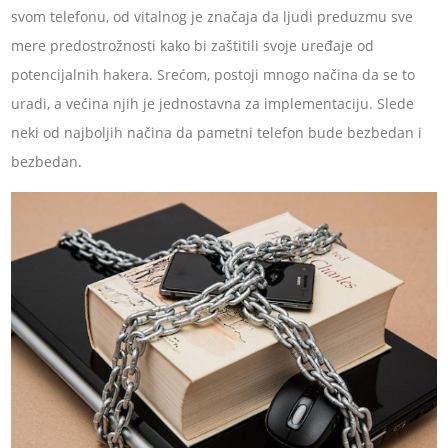
svom telefonu, od vitalnog je značaja da ljudi preduzmu sve
mere predostrožnosti kako bi zaštitili svoje uređaje od
potencijalnih hakera. Srećom, postoji mnogo načina da se to
uradi, a većina njih je jednostavna za implementaciju. Slede
neki od najboljih načina da pametni telefon bude bezbedan i
bezbedan.