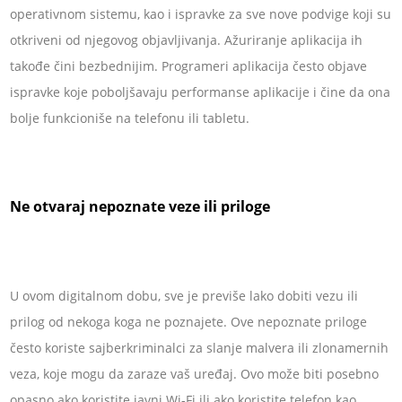
operativnom sistemu, kao i ispravke za sve nove podvige koji su
otkriveni od njegovog objavljivanja. Ažuriranje aplikacija ih
takođe čini bezbednijim. Programeri aplikacija često objave
ispravke koje poboljšavaju performanse aplikacije i čine da ona
bolje funkcioniše na telefonu ili tabletu.
Ne otvaraj nepoznate veze ili priloge
U ovom digitalnom dobu, sve je previše lako dobiti vezu ili
prilog od nekoga koga ne poznajete. Ove nepoznate priloge
često koriste sajberkriminalci za slanje malvera ili zlonamernih
veza, koje mogu da zaraze vaš uređaj. Ovo može biti posebno
opasno ako koristite javni Wi-Fi ili ako koristite telefon kao