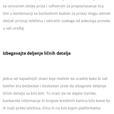
sa senzorom otiska prsta i softverom za prepoznavanje lica.
Oni u kombinaciji sa bezbednim kodom za prolaz mogu odmah
otežati pristup telefonu i odvratiti svakoga od pokušaja provale
u vaš uređaj.
Izbegavajte deljenje ličnih detalja
Jedna od najvažnijih stvari koje možete da uradite kako bi vaš
telefon bio bezbedan i bezbedan jeste da izbegnete deljenje
ličnih detalja sa bilo kim. To znači da ne dajete lozinke,
bankarske informacije ili brojeve kreditnih kartica bilo kome ko
ih traži preko telefona, lično ili na bilo kojim platformama