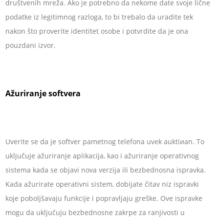
društvenih mreža. Ako je potrebno da nekome date svoje lične
podatke iz legitimnog razloga, to bi trebalo da uradite tek
nakon što proverite identitet osobe i potvrdite da je ona
pouzdani izvor.
Ažuriranje softvera
Uverite se da je softver pametnog telefona uvek auktiиan. To
uključuje ažuriranje aplikacija, kao i ažuriranje operativnog
sistema kada se objavi nova verzija ili bezbednosna ispravka.
Kada ažurirate operativni sistem, dobijate čitav niz ispravki
koje poboljšavaju funkcije i popravljaju greške. Ove ispravke
mogu da uključuju bezbednosne zakrpe za ranjivosti u